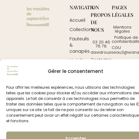
NAVIGATION
A
PAGES
PROPOS
LÉGALES
Accueil
DE
Mentions
NOUS
Collections
légales
Politique de
Fauteuils
confidentialit
03 20 46
&
76 78
CGU
canapés
davidrousseau3@wanad
Contactez-
Mobilier
nous
Tables
Gérer le consentement
© 2025
prochedemoi.fr
– tous droits réservés
Pour offrir les meilleures expériences, nous utilisons des technologies
mentions légales
|
politique de confidentialité
|
conditions
telles que les cookies pour stocker et/ou accéder aux informations de
générales d’utilisation
appareils. Le fait de consentir à ces technologies nous permettra de
traiter des données telles que le comportement de navigation ou les I
uniques sur ce site. Le fait de ne pas consentir ou de retirer son
consentement peut avoir un effet négatif sur certaines caractéristique
et fonctions.
Accepter