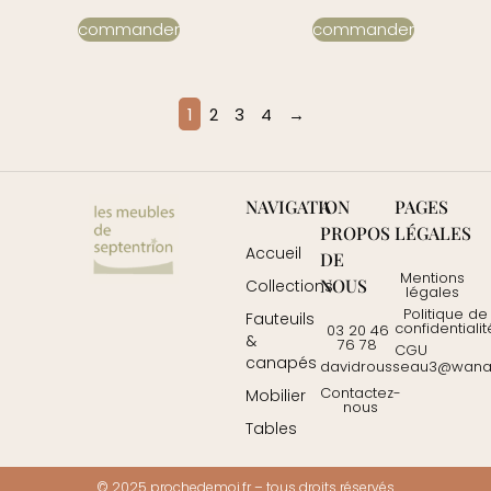
commander
commander
1
2
3
4
→
NAVIGATION
A
PAGES
PROPOS
LÉGALES
Accueil
DE
Mentions
NOUS
Collections
légales
Politique de
Fauteuils
confidentialit
03 20 46
&
76 78
CGU
canapés
davidrousseau3@wanad
Contactez-
Mobilier
nous
Tables
© 2025
prochedemoi.fr
– tous droits réservés