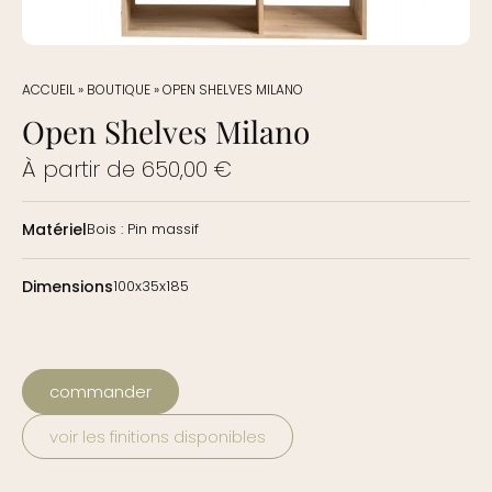
ACCUEIL
»
BOUTIQUE
»
OPEN SHELVES MILANO
Open Shelves Milano
À partir de
650,00
€
Matériel
Bois : Pin massif
Dimensions
100x35x185
commander
voir les finitions disponibles