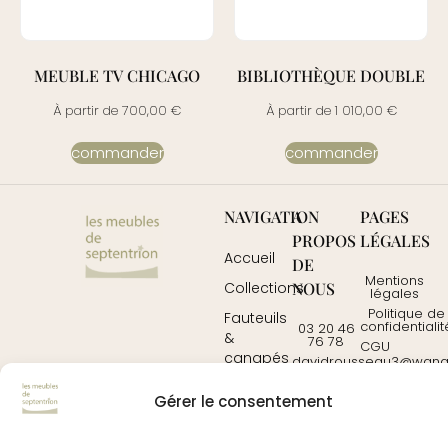
MEUBLE TV CHICAGO
BIBLIOTHÈQUE DOUBLE
À partir de
700,00
€
À partir de
1 010,00
€
commander
commander
NAVIGATION
A
PAGES
PROPOS
LÉGALES
Accueil
DE
Mentions
NOUS
Collections
légales
Politique de
Fauteuils
confidentialit
03 20 46
&
76 78
CGU
canapés
davidrousseau3@wanad
Contactez-
Mobilier
nous
Gérer le consentement
Tables