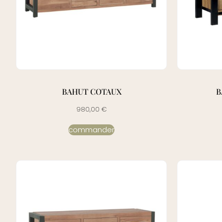
BAHUT COTAUX
B
980,00
€
commander