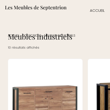
Les Meubles de Septentrion
ACCUEIL
Meubles industriels
ACCUEIL
»
COLLECTIONS
»
MEUBLES INDUSTRIELS
10 résultats affichés