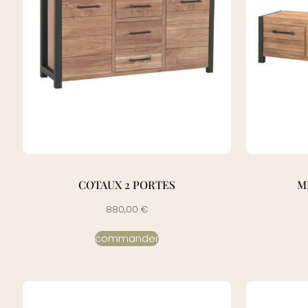
COTAUX 2 PORTES
M
880,00
€
commander