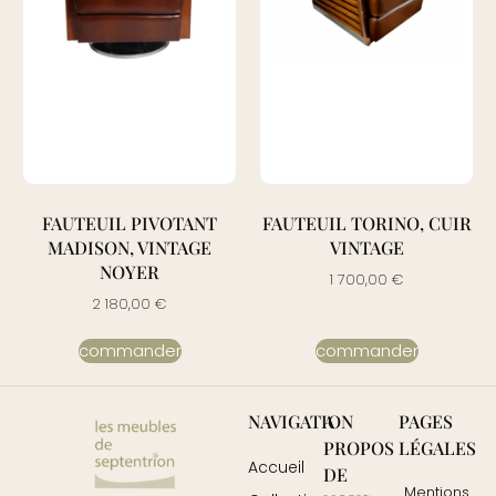
FAUTEUIL PIVOTANT
FAUTEUIL TORINO, CUIR
MADISON, VINTAGE
VINTAGE
NOYER
1 700,00
€
2 180,00
€
commander
commander
NAVIGATION
A
PAGES
PROPOS
LÉGALES
Accueil
DE
Mentions