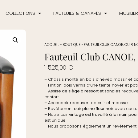
COLLECTIONS
FAUTEUILS & CANAPÉS
MOBILIER
ACCUEIL
»
BOUTIQUE
»
FAUTEUIL CLUB CANOE, CUIR N
Fauteuil Club CANOE, 
1 525,00
€
– Châssis monté en bois d’hévéa massif et c
– Finition: bois vernis d’une teinte noyer et p
–
Assise de siège à ressort et sangles
recouver
confort
– Accoudoir recouvert de cuir et mousse
– Revêtement
cuir pleine fleur noir
avec couture
– Notre cuir
vintage est travaillé à la main pour u
est unique
– Nous proposons également un revêtement en 