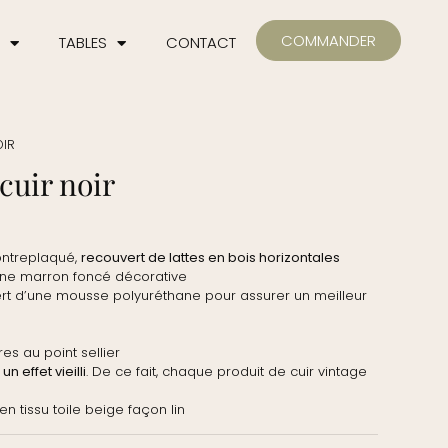
COMMANDER
TABLES
CONTACT
OIR
cuir noir
ontreplaqué,
recouvert de lattes en bois horizontales
atine marron foncé décorative
t d’une mousse polyuréthane pour assurer un meilleur
s au point sellier
n effet vieilli
. De ce fait, chaque produit de cuir vintage
tissu toile beige façon lin