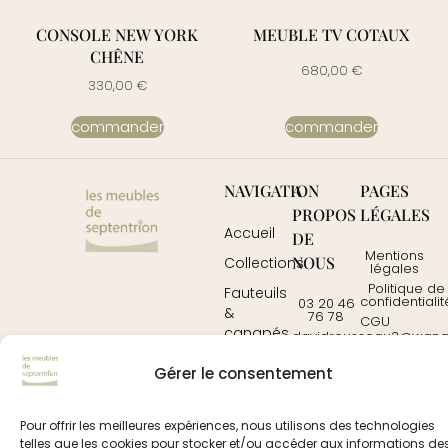
CONSOLE NEW YORK
MEUBLE TV COTAUX
CHÊNE
680,00
€
330,00
€
commander
commander
NAVIGATION
A
PAGES
PROPOS
LÉGALES
Accueil
DE
Mentions
NOUS
Collections
légales
Politique de
Fauteuils
confidentialit
03 20 46
&
76 78
CGU
canapés
davidrousseau3@wanad
Contactez-
Mobilier
Gérer le consentement
nous
Tables
Pour offrir les meilleures expériences, nous utilisons des technologies
telles que les cookies pour stocker et/ou accéder aux informations de
© 2025
prochedemoi.fr
– tous droits réservés