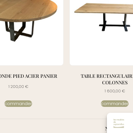
ONDE PIED ACIER PANIER
TABLE RECTANGULAIRE
COLONNES
1 200,00
€
1 600,00
€
commander
commander
NAVIGATIO