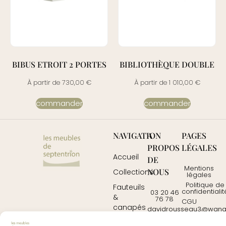
BIBUS ETROIT 2 PORTES
BIBLIOTHÈQUE DOUBLE
À partir de
730,00
€
À partir de
1 010,00
€
commander
commander
NAVIGATION
A
PAGES
PROPOS
LÉGALES
Accueil
DE
Mentions
NOUS
Collections
légales
Politique de
Fauteuils
confidentialit
03 20 46
&
76 78
CGU
canapés
davidrousseau3@wanad
Contactez-
Mobilier