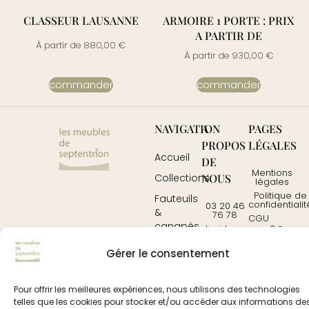
CLASSEUR LAUSANNE
ARMOIRE 1 PORTE : PRIX
A PARTIR DE
À partir de
880,00
€
À partir de
930,00
€
commander
commander
NAVIGATION
A
PAGES
PROPOS
LÉGALES
Accueil
DE
Mentions
NOUS
Collections
légales
Politique de
Fauteuils
confidentialit
03 20 46
&
76 78
CGU
canapés
davidrousseau3@wanad
Contactez-
Mobilier
Gérer le consentement
nous
Tables
Pour offrir les meilleures expériences, nous utilisons des technologies
telles que les cookies pour stocker et/ou accéder aux informations de
© 2025
prochedemoi.fr
– tous droits réservés