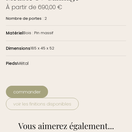
À partir de
690,00
€
Nombre de portes
: 2
Matériel
Bois : Pin massif
Dimensions
185 x 45 x 52
Pieds
Métal
commander
voir les finitions disponibles
Vous aimerez également...