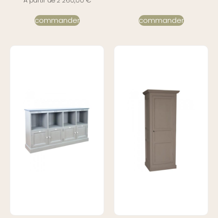
À partir de
2 260,00
€
commander
commander