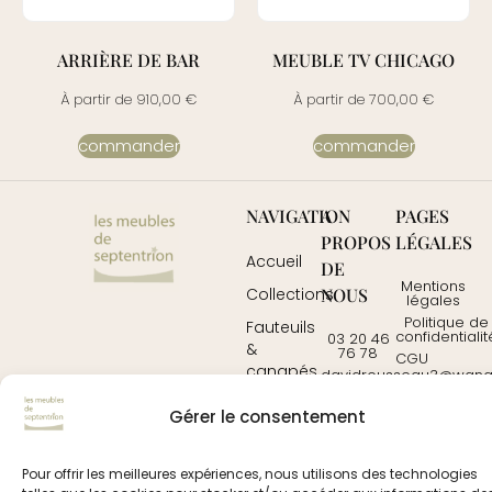
ARRIÈRE DE BAR
MEUBLE TV CHICAGO
À partir de
910,00
€
À partir de
700,00
€
commander
commander
NAVIGATION
A
PAGES
PROPOS
LÉGALES
Accueil
DE
Mentions
NOUS
Collections
légales
Politique de
Fauteuils
confidentialit
03 20 46
&
76 78
CGU
canapés
davidrousseau3@wanad
Contactez-
Mobilier
Gérer le consentement
nous
Tables
Pour offrir les meilleures expériences, nous utilisons des technologies