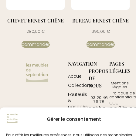
CHEVET ERNEST CHÊNE
BUREAU ERNEST CHÊNE
280,00
€
690,00
€
commander
commander
NAVIGATION
A
PAGES
PROPOS
LÉGALES
Accueil
DE
Mentions
NOUS
Collections
légales
Politique de
Fauteuils
confidentialit
03 20 46
&
76 78
CGU
canapés
davidrousseau3@wanad
Contactez-
Mobilier
Gérer le consentement
nous
Tables
Pour offrir les meilleures expériences, nous utilisons des technologies