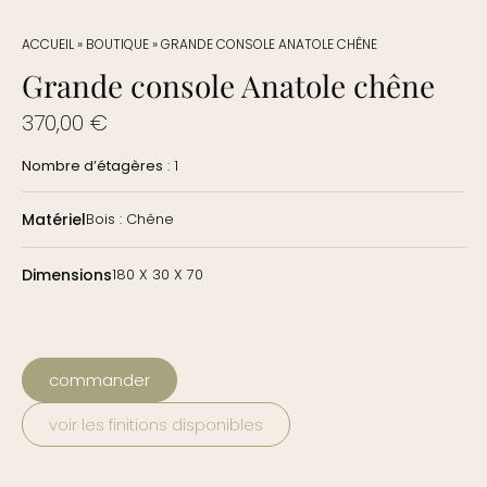
ACCUEIL
»
BOUTIQUE
»
GRANDE CONSOLE ANATOLE CHÊNE
Grande console Anatole chêne
370,00
€
Nombre d’étagères
: 1
Matériel
Bois : Chêne
Dimensions
180 X 30 X 70
commander
voir les finitions disponibles