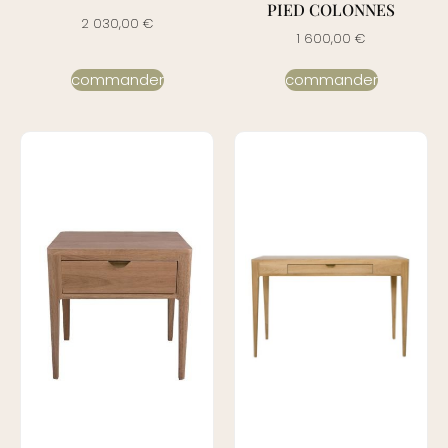
PIED COLONNES
2 030,00
€
1 600,00
€
commander
commander