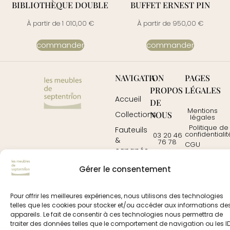
BIBLIOTHÈQUE DOUBLE
BUFFET ERNEST PIN
À partir de
1 010,00
€
À partir de
950,00
€
commander
commander
NAVIGATION
A
PAGES
PROPOS
LÉGALES
Accueil
DE
Mentions
NOUS
Collections
légales
Politique de
Fauteuils
confidentialit
03 20 46
&
76 78
CGU
canapés
davidrousseau3@wanad
Contactez-
Mobilier
Gérer le consentement
nous
Tables
Pour offrir les meilleures expériences, nous utilisons des technologies
telles que les cookies pour stocker et/ou accéder aux informations de
© 2025
prochedemoi.fr
– tous droits réservés
appareils. Le fait de consentir à ces technologies nous permettra de
mentions légales
|
politique de confidentialité
|
conditions
traiter des données telles que le comportement de navigation ou les I
générales d’utilisation