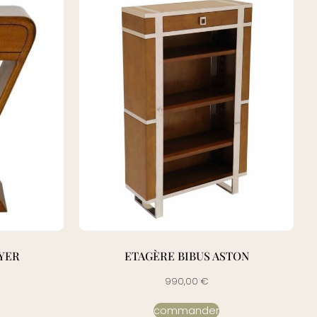
YER
ETAGÈRE BIBUS ASTON
990,00
€
commander