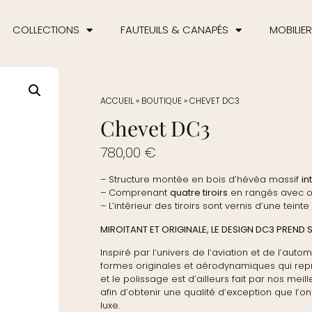
COLLECTIONS
FAUTEUILS & CANAPÉS
MOBILIER
ACCUEIL
»
BOUTIQUE
»
CHEVET DC3
Chevet DC3
780,00
€
– Structure montée en bois d’hévéa massif
in
– Comprenant
quatre tiroirs
en rangés avec ou
– L’intérieur des tiroirs sont vernis d’une teint
MIROITANT ET ORIGINALE, LE DESIGN DC3 PREND
Inspiré par l’univers de l’aviation et de l’aut
formes originales et aérodynamiques qui repr
et le polissage est d’ailleurs fait par nos meil
afin d’obtenir une qualité d’exception que l’o
luxe.