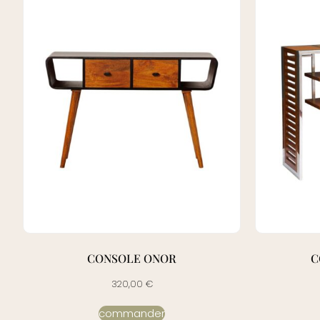
CONSOLE ONOR
C
320,00
€
commander