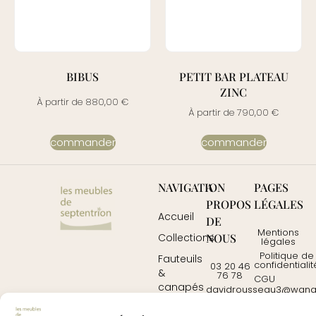
BIBUS
PETIT BAR PLATEAU
ZINC
À partir de
880,00
€
À partir de
790,00
€
commander
commander
NAVIGATION
A
PAGES
PROPOS
LÉGALES
Accueil
DE
Mentions
NOUS
Collections
légales
Politique de
Fauteuils
confidentialit
03 20 46
&
76 78
CGU
canapés
davidrousseau3@wanad
Contactez-
Mobilier
nous