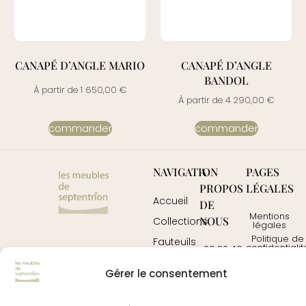
CANAPÉ D’ANGLE MARIO
CANAPÉ D’ANGLE
BANDOL
À partir de
1 650,00
€
À partir de
4 290,00
€
commander
commander
NAVIGATION
A
PAGES
PROPOS
LÉGALES
Accueil
DE
Mentions
NOUS
Collections
légales
Politique de
Fauteuils
confidentialit
03 20 46
&
76 78
CGU
canapés
davidrousseau3@wanad
Gérer le consentement
Contactez-
Mobilier
nous