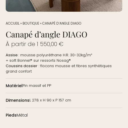
ACCUEIL
»
BOUTIQUE
»
CANAPÉ D’ANGLE DIAGO
Canapé d’angle DIAGO
À partir de
1 550,00
€
Assise
: mousse polyuréthane H.R. 30-32kg/m³
+ soft Bonnel® sur ressorts Nosag®
Coussins dossier
: flocons mousse et fibres synthétiques
grand confort
Matériel
Pin massif et PP
Dimensions
L 278 x H 90 x P 157 cm
Pieds
Métal