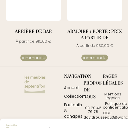
ARRIÈRE DE BAR
ARMOIRE 1 PORTE : PRIX
A PARTIR DE
À partir de
910,00
€
À partir de
930,00
€
commander
commander
NAVIGATION
A
PAGES
PROPOS
LÉGALES
Accueil
DE
Mentions
NOUS
Collections
légales
Politique de
Fauteuils
confidentialit
03 20 46
&
76 78
CGU
canapés
davidrousseau3@wanad
Contactez-
Mobilier
nous