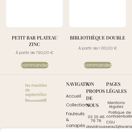
PETIT BAR PLATEAU
BIBLIOTHÈQUE DOUBLE
ZINC
À partir de
1 010,00
€
À partir de
790,00
€
commander
commander
NAVIGATION
A
PAGES
PROPOS
LÉGALES
Accueil
DE
Mentions
NOUS
Collections
légales
Politique de
Fauteuils
confidentialit
03 20 46
&
76 78
CGU
canapés
davidrousseau3@wanad